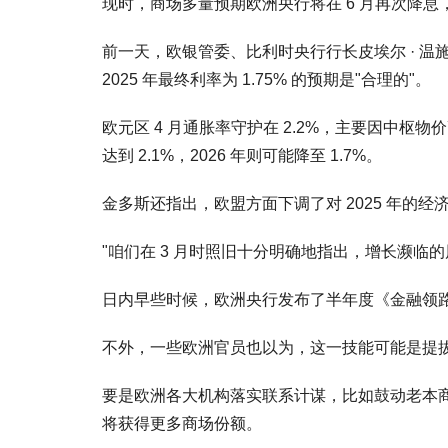
现时，商场多量预期欧洲央行将在 6 月再次降
前一天，欧银管委、比利时央行行长皮埃尔 · 温施（
2025 年最终利率为 1.75% 的预期是"合理的"。
欧元区 4 月通胀率守护在 2.2%，主要因中
达到 2.1%，2026 年则可能降至 1.7%。
金多斯还指出，欧盟方面下调了对 2025 年的
"咱们在 3 月时照旧十分明确地指出，增长濒
日内早些时候，欧洲央行发布了半年度《金融领
不外，一些欧洲官员也以为，这一技能可能是提拔
要是欧洲各大机构落实联系计谋，比如鼓动老本商
将获得更多商场份额。