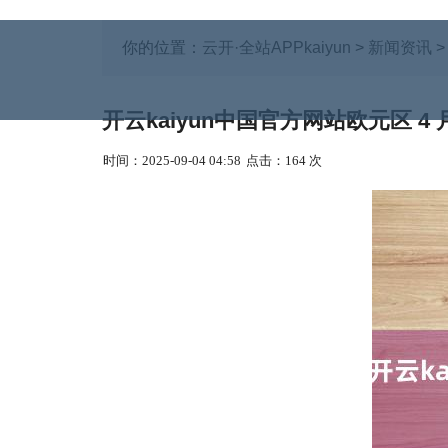
你的位置：
云开·全站APPkaiyun
>
新闻资讯
>
开云kaiyun中国官方网站欧元区 4 月
时间：2025-09-04 04:58
点击：164 次