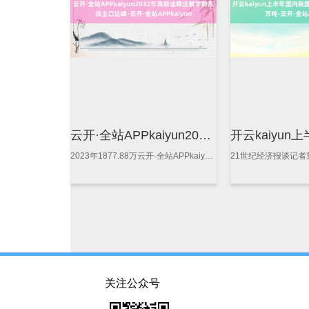
云开·全站APPkaiyun2032年高级诠释注解学龄东谈主口达峰-云开·全站APPkaiyun
2023年1877.88万云开·全站APPkaiyun，2024年1616.63万，到了2025年，寰球小学招生只剩1461.74万。 短短两年，少了416万多东谈主，相称于2025年寰球小学招生边界的接近三成。 更夺方针是，小学也在同步减少。 孩子越来越少，家长是不是终于无谓抢学位、砸学区房了？ 别急，真确间隔的地点恰恰在后头：诠释注解压力不是隐藏了，而是在换地点。 证实诠释注解部公布的寰球诠释注解办事发展统计数据，2023年寰球鄙俗小学还有14.35万所，2024年降到13.63万所，20
关注公众号