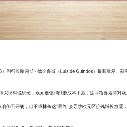
CB）副行长路易斯 · 德金多斯（Luis de Guindos）最新
纳媒体采访时说说念，欧元走强和能源成本下落，这两项要素将对欧
响仍不开朗，但不成抹杀这"最终"会导致欧元区价钱增长放缓