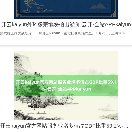
开云kaiyun外环多宗地块拍出溢价-云开·全站APPkaiyun
第六批土拍大战刚斥一一周开云kaiyun，第七批便相继而至。 8月4日，上海2026年第七批次土拍庄重开拍，共5宗地块，总肇端价83.39亿元。 从区域散播来看，仅有1宗地块位于内环，其余均坐落于外环外，举座地块修养不足前一批次，独一内环地块最终也遇冷底价成交。 左宇 制表 0 1 温州两任首富联手 虹口北外滩供应了本批次独一内环地块。 该地块总出让面积约2.12万㎡，容积率7.3，建面约10.67万㎡。神情定位为249米超高层垂直概括体，将来将成为北外滩天空线的雄伟构成部分。地块业态涵盖交易
开云kaiyun官方网站服务业增多值占GDP比重59.1%-云开·全站APPkaiyun