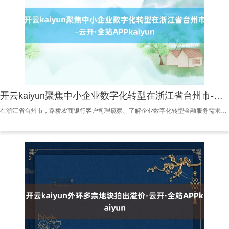
开云kaiyun聚焦中小企业数字化转型在浙江省台州市-云开·全站APPkaiyun
在浙江省台州市，路桥农商银行客户司理窥察、了解企业数字化转型金融服务需求。陶钇成摄 传统制造业转型升级，尤其是中小企业数字化转型之路并非坦途，当企业濒临“不敢转”“不会转”窘境时，金融服务怎么协同配合、巧解燃眉之急？中国东说念主民银行、工业和信息化部等7部门近日连系印发的《对于金融扶直新式工业化的指暗认识》(以下简称《认识》)提倡，优化传统制造业金融服务，推动产业转型升级。其中，强调要加强对制造业数字化转型相等是中小企业和数字化转型提供商的多元化金融扶直。 聚焦中小企业数字化转型 在浙江省台州