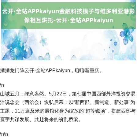
摆摆龙门阵云开·全站APPkaiyun，聊聊新重庆。
\n
山城五月，绿意盎然。5月22日，第七届中国西部外洋投资交易
洽说念会（西洽会）恢弘启幕！以“新西部、新制造、新处事”为
主题，11万遍及米的展馆化身为绽放的“超等磁场”，搭建西部与
寰宇共谋发展、共赴将来的纷乱桥梁。
\n\n