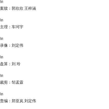
\n
案牍：郭欣欣 王梓涵
\n
主理：车珂宇
\n
录像：刘定伟
\n
盘算：刘 玲
\n
裁剪：邹孟霖
\n
责编：郑亚岚 刘定伟