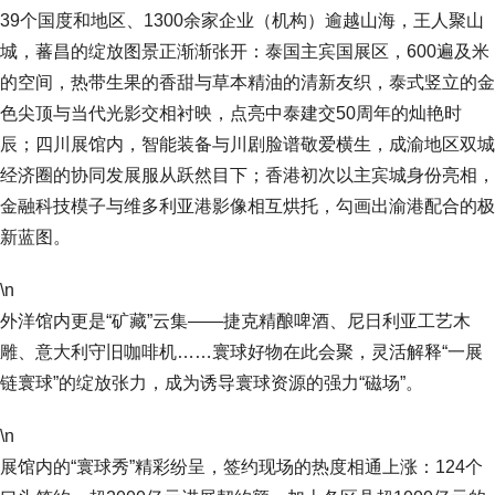
39个国度和地区、1300余家企业（机构）逾越山海，王人聚山
城，蕃昌的绽放图景正渐渐张开：泰国主宾国展区，600遍及米
的空间，热带生果的香甜与草本精油的清新友织，泰式竖立的金
色尖顶与当代光影交相衬映，点亮中泰建交50周年的灿艳时
辰；四川展馆内，智能装备与川剧脸谱敬爱横生，成渝地区双城
经济圈的协同发展服从跃然目下；香港初次以主宾城身份亮相，
金融科技模子与维多利亚港影像相互烘托，勾画出渝港配合的极
新蓝图。
\n
外洋馆内更是“矿藏”云集——捷克精酿啤酒、尼日利亚工艺木
雕、意大利守旧咖啡机……寰球好物在此会聚，灵活解释“一展
链寰球”的绽放张力，成为诱导寰球资源的强力“磁场”。
\n
展馆内的“寰球秀”精彩纷呈，签约现场的热度相通上涨：124个