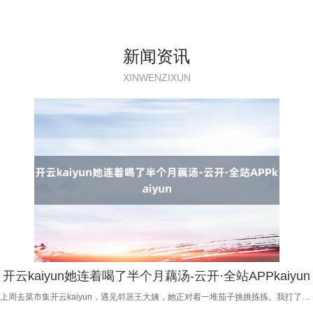
新闻资讯
XINWENZIXUN
开云kaiyun她连着喝了半个月藕汤-云开·全站APPkaiyun
上周去菜市集开云kaiyun，遇见邻居王大姨，她正对着一堆茄子挑挑拣拣。我打了声呼叫，她昂首懊恼：这茄子齐快赶上肉价了，还空腹、籽多，炒出来一锅水，没个嚼头。 我凑往时看了看，如实，那茄子皮厚肉松，用手一执软塌塌的，跟六七月份那会儿鲜美敷裕的表情差了十万八沉。 我对王大姨说：大姨，大暑过了，茄子豆角一经'过气'了，不如换几样菜吃吃？ 王大姨疑信参半：吃啥？ 我拉着她走到另一个摊位前，指着堆得冒尖的一堆菜说：吃这些，当前正那时。 不是茄子豆角不好，是期间辨认了。 大暑一过，气节就投入夏秋之交。这