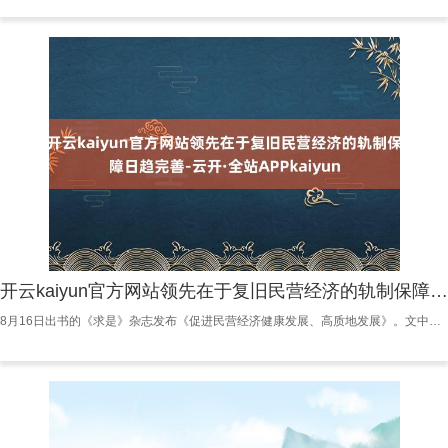
开云kaiyun官方网站领先在于复旧民营经济的轨制保障日趋完善-云开·全站APPkaiyun
8月16日出书的《求是》杂志发布《促进民营经济健康发展、高质地发展》。文中提到，要刚毅消逝照章对等使用坐褥成分、公道参与市集竞争的多样阻挠，给以民营企业公道的发展契机，让“非禁即入”落地生根。 比年来，民营经济受到了较多存眷。尤其是在本年，年头召开的民营企业谈话会，开释了促进民营经济高质地发展的显明信号。随后，一系列复旧民企的计谋“组合拳”接踵出台，我国第一部挑升对于民营经济发展的基础性法律——民营经济促进法也在本年颁布实施。 万众翔实中，本年上半年，我国民营经济交出了一份正经有劲的收获单：民