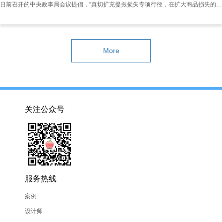
日前召开的中央政事局会议提倡，“真切扩充提振损失专项行径，在扩大商品损失的同期，栽植服务损失新的增长点。”栽植服务损失新的增长点，正成为促进损失、扩大内需的进军引擎。 多位受访众人暗示，我国服务损失插足快速增长阶段，损失者更景况在满足本人精神需要的服务损失范围增多开销，文化、恬逸、健康等发展型享受型损失存在雄壮空间，成为栽植服务损失新的增长点。 步地总体向好 国度统计局数据显现，上半年，服务零卖额同比增长5.3%，比同期商品零卖额增速高0.2个百分点；寰宇住户东说念主均服务性损失开销同比增长4
More
关注公众号
服务热线
案例
设计师