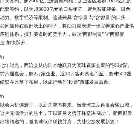
口头签约、超2000亿元进展契约额，加上各区县超1000亿元的
配套签约，以为超3000亿元的口头矩阵，聚焦智能装备、绿色
动力、数字经济等限制。这些兼具“含绿量”与“含智量”的口头，
如同播种在西部沃土的种子，将助力重庆进一步完善重心产业供
应链体系，擢升要道时间竞争力，鼓吹“西部制造”向“西部智
造”加快跃升。
\n
七年时光，西洽会从内陆本地跃升为寰球资源会聚的“强磁场”。
前六届嘉会，超2万家企业、近10万客商慕名而至，寰球500强
纷繁在此落子布局，以施行动作“投票”西部发展后劲。
\n
以会为桥连寰宇，以新为擎向将来。当寰球主见再度会聚山城，
这片充满活力的热土，正以蕃昌之势开释坚决“磁力”。新西部发
出铿锵邀约，邀寰球伙伴联袂并肩，共赴绽放发展新篇！