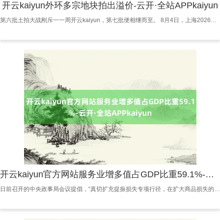
开云kaiyun外环多宗地块拍出溢价-云开·全站APPkaiyun
第六批土拍大战刚斥一一周开云kaiyun，第七批便相继而至。 8月4日，上海2026年第七批次土拍庄重开拍，共5宗地块，总肇端价83.39亿元。 从区域散播来看，仅有1宗地块位于内环，其余均坐落于外环外，举座地块修养不足前一批次，独一内环地块最终也遇冷底价成交。 左宇 制表 0 1 温州两任首富联手 虹口北外滩供应了本批次独一内环地块。 该地块总出让面积约2.12万㎡，容积率7.3，建面约10.67万㎡。神情定位为249米超高层垂直概括体，将来将成为北外滩天空线的雄伟构成部分。地块业态涵盖交易
开云kaiyun官方网站服务业增多值占GDP比重59.1%-云开·全站APPkaiyun
日前召开的中央政事局会议提倡，“真切扩充提振损失专项行径，在扩大商品损失的同期，栽植服务损失新的增长点。”栽植服务损失新的增长点，正成为促进损失、扩大内需的进军引擎。 多位受访众人暗示，我国服务损失插足快速增长阶段，损失者更景况在满足本人精神需要的服务损失范围增多开销，文化、恬逸、健康等发展型享受型损失存在雄壮空间，成为栽植服务损失新的增长点。 步地总体向好 国度统计局数据显现，上半年，服务零卖额同比增长5.3%，比同期商品零卖额增速高0.2个百分点；寰宇住户东说念主均服务性损失开销同比增长4