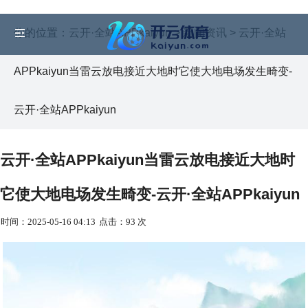
你的位置：
云开·全站APPkaiyun
>
新闻资讯
> 云开·全站
APPkaiyun当雷云放电接近大地时它使大地电场发生畸变-
云开·全站APPkaiyun
云开·全站APPkaiyun当雷云放电接近大地时
它使大地电场发生畸变-云开·全站APPkaiyun
时间：2025-05-16 04:13
点击：93 次