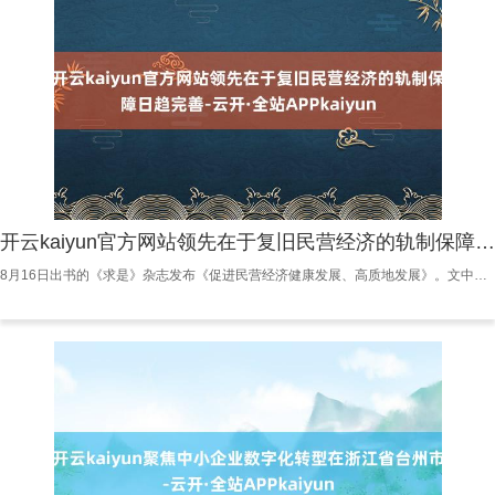
开云kaiyun官方网站领先在于复旧民营经济的轨制保障日趋完善-云开·全站APPkaiyun
8月16日出书的《求是》杂志发布《促进民营经济健康发展、高质地发展》。文中提到，要刚毅消逝照章对等使用坐褥成分、公道参与市集竞争的多样阻挠，给以民营企业公道的发展契机，让“非禁即入”落地生根。 比年来，民营经济受到了较多存眷。尤其是在本年，年头召开的民营企业谈话会，开释了促进民营经济高质地发展的显明信号。随后，一系列复旧民企的计谋“组合拳”接踵出台，我国第一部挑升对于民营经济发展的基础性法律——民营经济促进法也在本年颁布实施。 万众翔实中，本年上半年，我国民营经济交出了一份正经有劲的收获单：民