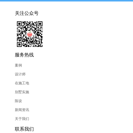
关注公众号
服务热线
案例
设计师
在施工地
别墅实施
陈设
新闻资讯
关于我们
联系我们