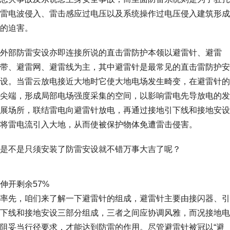
雷电波侵入、雷击感应过电压以及系统操作过电压侵入建筑形成
的迫害。
外部防雷安设亦即连接所说的直击雷防护本领以避雷针、避雷
带、避雷网、避雷线为主，其中避雷针是最常见的直击雷防护安
设。当雷云放电接近大地时它使大地电场发生畸变，在避雷针的
尖端，形成局部电场强度采集的空间，以影响雷电先导放电的发
展场所，联结雷电向避雷针放电，再通过接地引下线和接地安设
将雷电流引入大地，从而使被保护物体免遭雷击侵害。
是不是只须安装了防雷安设就不错万事大吉了呢？
伸开剩余57%
率先，咱们来了解一下避雷针的组成，避雷针主要由接闪器、引
下线和接地安设三部分组成，三者之间应协调风雅，而况接地电
阻妥当行径要求，才能达到防雷的作用。尽管避雷针被冠以“避