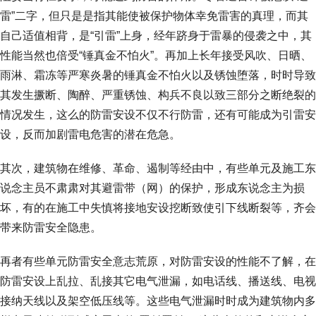
雷”二字，但只是是指其能使被保护物体幸免雷害的真理，而其
自己适值相背，是“引雷”上身，经年跻身于雷暴的侵袭之中，其
性能当然也倍受“锤真金不怕火”。再加上长年接受风吹、日晒、
雨淋、霜冻等严寒炎暑的锤真金不怕火以及锈蚀堕落，时时导致
其发生撅断、陶醉、严重锈蚀、构兵不良以致三部分之断绝裂的
情况发生，这么的防雷安设不仅不行防雷，还有可能成为引雷安
设，反而加剧雷电危害的潜在危急。
其次，建筑物在维修、革命、遏制等经由中，有些单元及施工东
说念主员不肃肃对其避雷带（网）的保护，形成东说念主为损
坏，有的在施工中失慎将接地安设挖断致使引下线断裂等，齐会
带来防雷安全隐患。
再者有些单元防雷安全意志荒原，对防雷安设的性能不了解，在
防雷安设上乱拉、乱接其它电气泄漏，如电话线、播送线、电视
接纳天线以及架空低压线等。这些电气泄漏时时成为建筑物内多