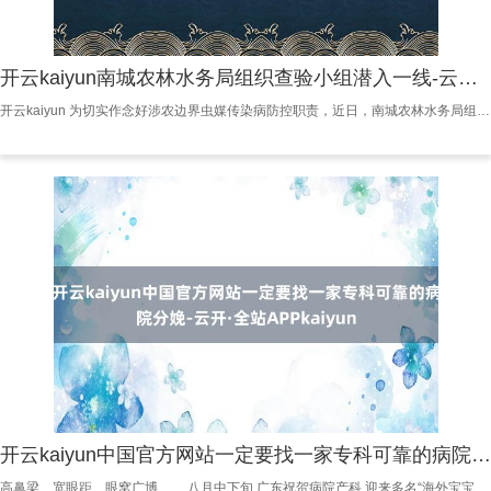
开云kaiyun南城农林水务局组织查验小组潜入一线-云开·全站APPkaiyun
开云kaiyun 为切实作念好涉农边界虫媒传染病防控职责，近日，南城农林水务局组织查验小组潜入一线，捏实要道体式与要点部位防控，全力督察群众生命健康。 算作中，南城农林水务局一方面强化联动互助，加强与市、街说念、社区三级联动，凝华群防群治协力；另一方面加大窥伺力度，聚焦圣茵花草园等4个农业园，要点算帐排水沟、花盆托盘等易积水区域，同期对8个社区的东说念主居环境、13处农田器具房、19个动物诊所等开展针对性查验。时候，共转移70东说念主次，算帐积水87处、垃圾1.3吨、废旧容器34个，派发宣传贵
开云kaiyun中国官方网站一定要找一家专科可靠的病院分娩-云开·全站APPkaiyun
高鼻梁、宽眼距、眼窝广博…… 八月中下旬 广东祝贺病院产科 迎来多名“海外宝宝”。在这里 逾越国界的滋长故事，正被深情书写。 相片得回产妇高兴公开 巴基斯坦姆妈：多方相比后的礼聘与奉求 来自巴基斯坦的艾丽娅在中国已生计十多年，能说一口流利的中语。她初为东谈主母的欢乐，很快被产检的一纸报告蒙上暗影——B超辅导胎儿存在重度肾积水。身处别国异域，这份急躁被进一步放大，她下定决心，一定要找一家专科可靠的病院分娩，全力保险宝宝健康。 图源：千图网 多方探问后，孕34周时，她来到广东祝贺病院产科，产科主任